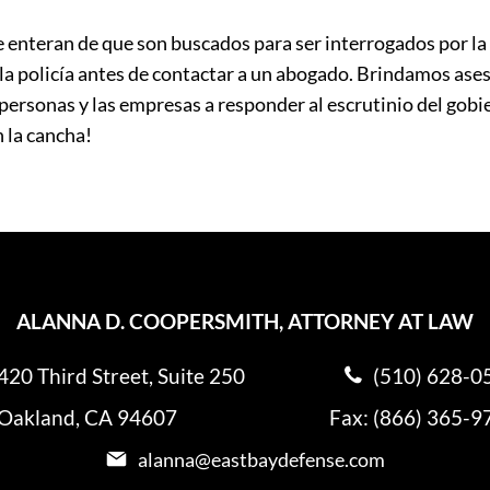
 enteran de que son buscados para ser interrogados por la 
n la policía antes de contactar a un abogado. Brindamos as
s personas y las empresas a responder al escrutinio del gob
n la cancha!
ALANNA D. COOPERSMITH, ATTORNEY AT LAW
420 Third Street, Suite 250
(510) 628-0
Oakland, CA 94607
Fax: (866) 365-9
alanna@eastbaydefense.com