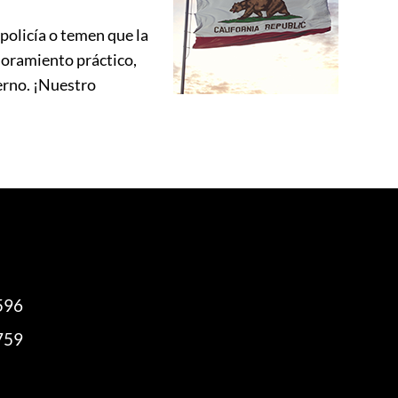
policía o temen que la
esoramiento práctico,
ierno. ¡Nuestro
596
759